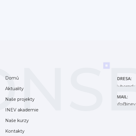
ONSB
Domů
ADRESA:
Hybernská
Aktuality
EMAIL:
Naše projekty
info@inev
INEV akademie
Naše kurzy
Kontakty