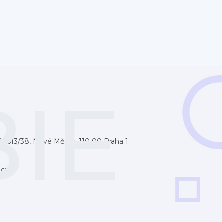
IE
 1613/38, Nové Město, 110 00 Praha 1
.cz