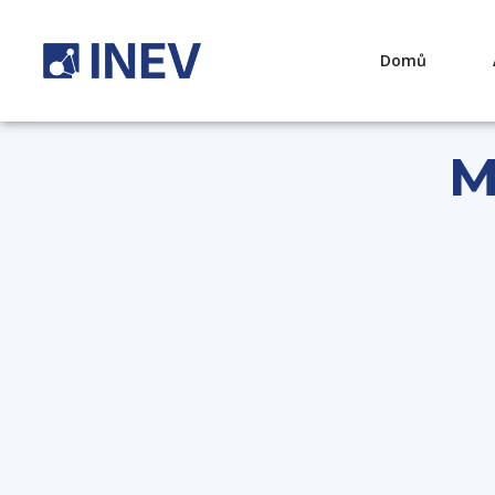
Domů
M