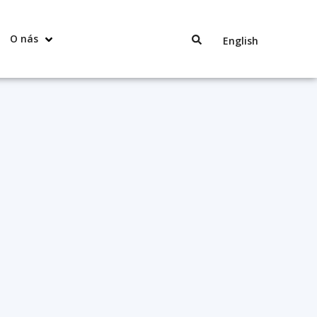
O nás
English