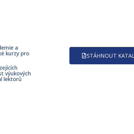
demie a
ké kurzy pro
STÁHNOUT KATA
ejících
st výukových
í lektorů