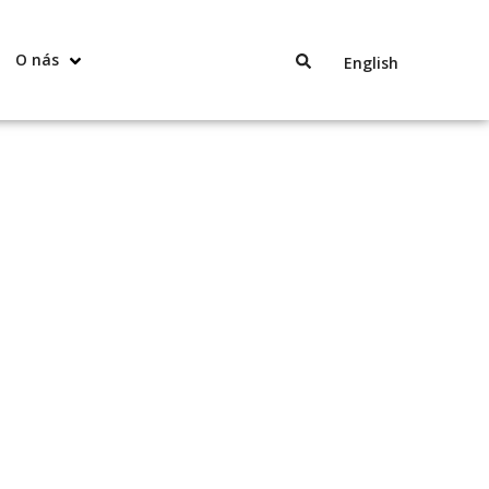
O nás
English