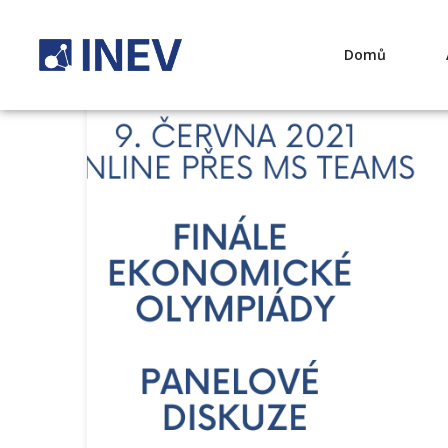
01
Čvn
Domů