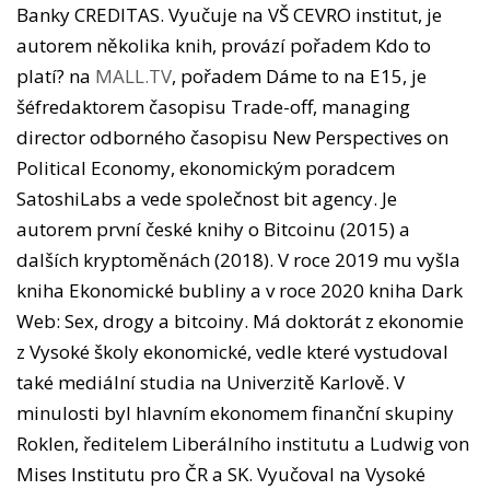
Banky CREDITAS. Vyučuje na VŠ CEVRO institut, je
autorem několika knih, provází pořadem Kdo to
platí? na
MALL.TV
, pořadem Dáme to na E15, je
šéfredaktorem časopisu Trade-off, managing
director odborného časopisu New Perspectives on
Political Economy, ekonomickým poradcem
SatoshiLabs a vede společnost bit agency. Je
autorem první české knihy o Bitcoinu (2015) a
dalších kryptoměnách (2018). V roce 2019 mu vyšla
kniha Ekonomické bubliny a v roce 2020 kniha Dark
Web: Sex, drogy a bitcoiny. Má doktorát z ekonomie
z Vysoké školy ekonomické, vedle které vystudoval
také mediální studia na Univerzitě Karlově. V
minulosti byl hlavním ekonomem finanční skupiny
Roklen, ředitelem Liberálního institutu a Ludwig von
Mises Institutu pro ČR a SK. Vyučoval na Vysoké