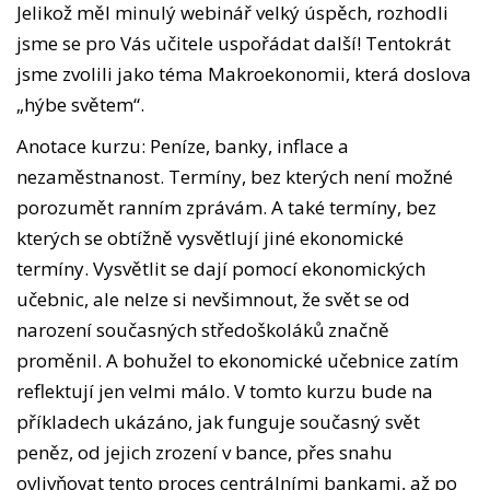
Jelikož měl minulý webinář velký úspěch, rozhodli
jsme se pro Vás učitele uspořádat další! Tentokrát
jsme zvolili jako téma Makroekonomii, která doslova
„hýbe světem“.
Anotace kurzu: Peníze, banky, inflace a
nezaměstnanost. Termíny, bez kterých není možné
porozumět ranním zprávám. A také termíny, bez
kterých se obtížně vysvětlují jiné ekonomické
termíny. Vysvětlit se dají pomocí ekonomických
učebnic, ale nelze si nevšimnout, že svět se od
narození současných středoškoláků značně
proměnil. A bohužel to ekonomické učebnice zatím
reflektují jen velmi málo. V tomto kurzu bude na
příkladech ukázáno, jak funguje současný svět
peněz, od jejich zrození v bance, přes snahu
ovlivňovat tento proces centrálními bankami, až po