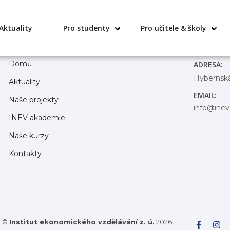
Aktuality
Pro studenty
Pro učitele & školy
Domů
ADRESA:
Hybernská
Aktuality
EMAIL:
Naše projekty
info@inev
INEV akademie
Naše kurzy
Kontakty
©
Institut ekonomického vzdělávání z. ú.
2026