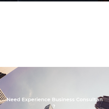
Need Experience Business Consultan
?