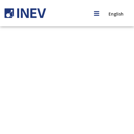
English
Case Studies
Come and Work With Consbie