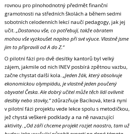
rovnou pro plnohodnotný předmět finanční
gramotnosti na středních školách a během sedmi
sobotních celodenních lekcí naučí pedagogy, jak jej
učit.
„Dostanou vše, co potřebují, takže obratem
mohou vše vyzkoušet naplno při své výuce. Vlastně jsme
jim to připravili od A do Z.“
O pilotní fází pro dvě desítky kantorů byl velký
zájem, jakmile od nich INEV posbírá zpětnou vazbu,
začne chystat další kola.
„Jeden žák, který absolvuje
ekonomickou olympiádu, je vlastně jeden poučený
obyvatel Česka. Ale dobrý učitel může těch lidí ovlivnit
desítky nebo stovky,“
zdůrazňuje Bacíková, která nyní
v pilotní fázi projektu vede lekce spolu s metodičkou,
jež chystá veškeré podklady a na ně navazující
aktivity.
„Od září chceme projekt rozjet naostro, tam už
budou jako vyučující působit experti na daná témata,