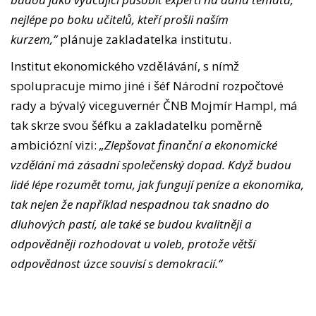
nejlépe po boku učitelů, kteří prošli naším
kurzem,“
plánuje zakladatelka institutu.
Institut ekonomického vzdělávání, s nímž
spolupracuje mimo jiné i šéf Národní rozpočtové
rady a bývalý viceguvernér ČNB Mojmír Hampl, má
tak skrze svou šéfku a zakladatelku poměrně
ambiciózní vizi:
„Zlepšovat finanční a ekonomické
vzdělání má zásadní společenský dopad. Když budou
lidé lépe rozumět tomu, jak fungují peníze a ekonomika,
tak nejen že například nespadnou tak snadno do
dluhových pastí, ale také se budou kvalitněji a
odpovědněji rozhodovat u voleb, protože větší
odpovědnost úzce souvisí s demokracií.“