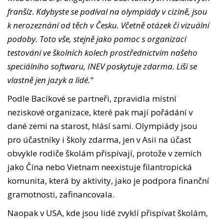
franšíz. Kdybyste se podíval na olympiády v cizině, jsou
k nerozeznání od těch v Česku. Včetně otázek či vizuální
podoby. Toto vše, stejně jako pomoc s organizací
testování ve školních kolech prostřednictvím našeho
speciálního softwaru, INEV poskytuje zdarma. Liší se
vlastně jen jazyk a lidé.“
Podle Bacíkové se partneři, zpravidla místní
neziskové organizace, které pak mají pořádání v
dané zemi na starost, hlásí sami. Olympiády jsou
pro účastníky i školy zdarma, jen v Asii na účast
obvykle rodiče školám přispívají, protože v zemích
jako Čína nebo Vietnam neexistuje filantropická
komunita, která by aktivity, jako je podpora finanční
gramotnosti, zafinancovala.
Naopak v USA, kde jsou lidé zvyklí přispívat školám,