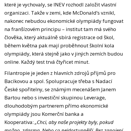
které je vychovaly, se INEV rozhodl založit vlastní
organizaci. Takže v zemi, kde McDonald’s vznikl,
nakonec nebudou ekonomické olympiády fungovat
na franšízovém principu – institut tam má svého
člověka, který aktuálně sbírá registrace od škol,
během května pak mají proběhnout školní kola
olympiády, která stejně jako v jiných zemích budou
online. Každý test trvá čtyřicet minut.
Filantropie je jeden z hlavních zdrojů příjmů pro
Bacíkovou a spol. Spolupracuje třeba s Nadací
České spořitelny, se známým mecenášem Janem
Bartou nebo s investiční skupinou Leverage,
dlouhodobým partnerem přímo ekonomické
olympiády jsou Komerční banka a
Kooperativa:
„Chci, aby naše projekty byly, pokud
možno, zdarma. Nebo co nejdostupnější. Bez zapojení