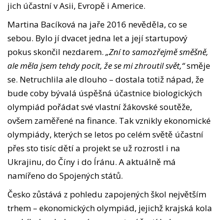
jich účastní v Asii, Evropě i Americe.
Martina Bacíková na jaře 2016 nevěděla, co se
sebou. Bylo jí dvacet jedna let a její startupový
pokus skončil nezdarem.
„Zní to samozřejmě směšně,
ale měla jsem tehdy pocit, že se mi zhroutil svět,“
směje
se. Netruchlila ale dlouho – dostala totiž nápad, že
bude coby bývalá úspěšná účastnice biologických
olympiád pořádat své vlastní žákovské soutěže,
ovšem zaměřené na finance. Tak vznikly ekonomické
olympiády, kterých se letos po celém světě účastní
přes sto tisíc dětí a projekt se už rozrostl i na
Ukrajinu, do Číny i do Íránu. A aktuálně má
namířeno do Spojených států.
Česko zůstává z pohledu zapojených škol největším
trhem – ekonomických olympiád, jejichž krajská kola