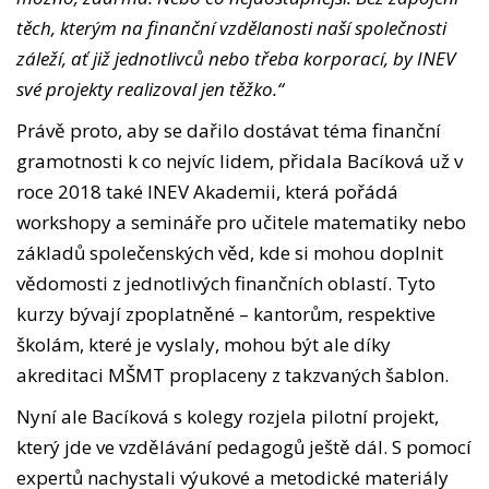
těch, kterým na finanční vzdělanosti naší společnosti
záleží, ať již jednotlivců nebo třeba korporací, by INEV
své projekty realizoval jen těžko.“
Právě proto, aby se dařilo dostávat téma finanční
gramotnosti k co nejvíc lidem, přidala Bacíková už v
roce 2018 také INEV Akademii, která pořádá
workshopy a semináře pro učitele matematiky nebo
základů společenských věd, kde si mohou doplnit
vědomosti z jednotlivých finančních oblastí. Tyto
kurzy bývají zpoplatněné – kantorům, respektive
školám, které je vyslaly, mohou být ale díky
akreditaci MŠMT proplaceny z takzvaných šablon.
Nyní ale Bacíková s kolegy rozjela pilotní projekt,
který jde ve vzdělávání pedagogů ještě dál. S pomocí
expertů nachystali výukové a metodické materiály