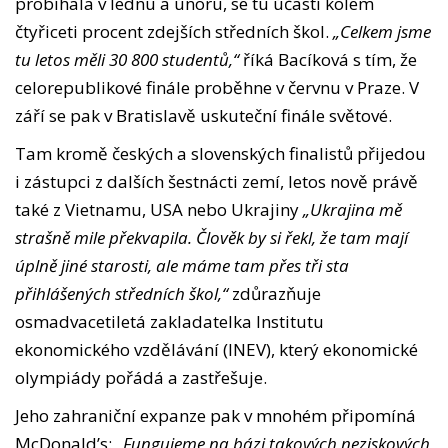
probíhala v lednu a únoru, se tu účastí kolem
čtyřiceti procent zdejších středních škol.
„Celkem jsme
tu letos měli 30 800 studentů,“
říká Bacíková s tím, že
celorepublikové finále proběhne v červnu v Praze. V
září se pak v Bratislavě uskuteční finále světové.
Tam kromě českých a slovenských finalistů přijedou
i zástupci z dalších šestnácti zemí, letos nově právě
také z Vietnamu, USA nebo Ukrajiny
„Ukrajina mě
strašně mile překvapila. Člověk by si řekl, že tam mají
úplně jiné starosti, ale máme tam přes tři sta
přihlášených středních škol,“
zdůrazňuje
osmadvacetiletá zakladatelka Institutu
ekonomického vzdělávání (INEV), který ekonomické
olympiády pořádá a zastřešuje.
Jeho zahraniční expanze pak v mnohém připomíná
McDonald’s:
„Fungujeme na bázi takových neziskových