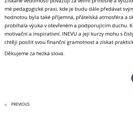
Získané vědomosti považuji za velmi přínosné a využite
mé pedagogické praxi, kde je budu dále předávat sv
hodnotou byla také příjemná, přátelská atmosféra a sk
probíhala výuka v otevřeném a podporujícím duchu. Kur
motivační a inspirativní. INEVU a její kurzy mohu s č
chtějí posílit svou finanční gramotnost a získat praktic
Děkujeme za hezká slova.
PREVIOUS