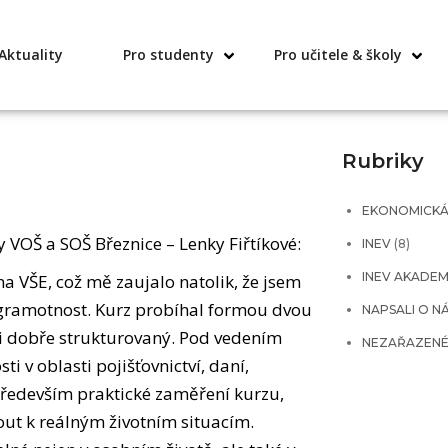
Aktuality
Pro studenty
Pro učitele & školy
Rubriky
EKONOMICKÁ
VOŠ a SOŠ Březnice – Lenky Fiřtíkové:
INEV
(8)
INEV AKADEM
 VŠE, což mě zaujalo natolik, že jsem
í gramotnost. Kurz probíhal formou dvou
NAPSALI O N
mi dobře strukturovaný. Pod vedením
NEZAŘAZEN
i v oblasti pojišťovnictví, daní,
 především praktické zaměření kurzu,
out k reálným životním situacím.