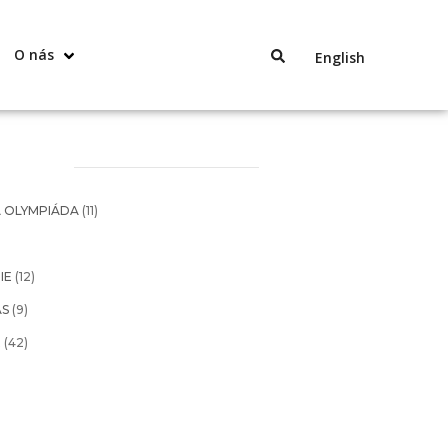
O nás
English
 OLYMPIÁDA
(11)
IE
(12)
ÁS
(9)
É
(42)