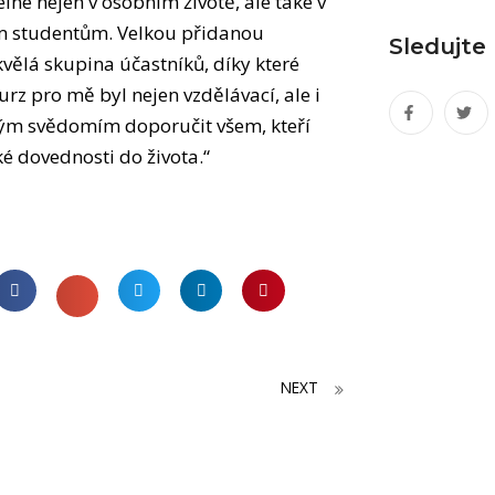
lné nejen v osobním životě, ale také v
ým studentům. Velkou přidanou
Sledujte
vělá skupina účastníků, díky které
z pro mě byl nejen vzdělávací, ale i
istým svědomím doporučit všem, kteří
ké dovednosti do života.“
NEXT