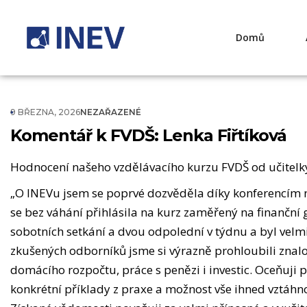
Domů
9 BŘEZNA, 2026
NEZAŘAZENÉ
Komentář k FVDŠ: Lenka Fiřtíková
Hodnocení našeho vzdělávacího kurzu FVDŠ od učitelky 
„O INEVu jsem se poprvé dozvěděla díky konferencím na
se bez váhání přihlásila na kurz zaměřený na finančn
sobotních setkání a dvou odpolední v týdnu a byl vel
zkušených odborníků jsme si výrazně prohloubili znalost
domácího rozpočtu, práce s penězi i investic. Oceňuji
konkrétní příklady z praxe a možnost vše ihned vztáhn