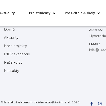
Aktuality
Pro studenty
Pro učitele & školy
Domů
ADRESA:
Hybernská
Aktuality
EMAIL:
Naše projekty
info@inev
INEV akademie
Naše kurzy
Kontakty
©
Institut ekonomického vzdělávání z. ú.
2026