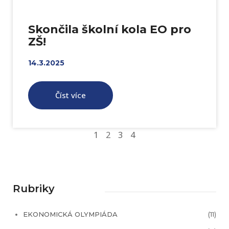
Skončila školní kola EO pro
ZŠ!
14.3.2025
Číst více
1
2
3
4
Rubriky
EKONOMICKÁ OLYMPIÁDA
(11)