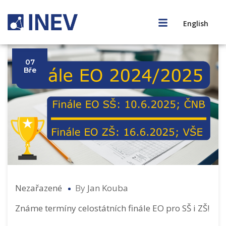
English
07
Bře
Nezařazené
By
Jan Kouba
Známe termíny celostátních finále EO pro SŠ i ZŠ!