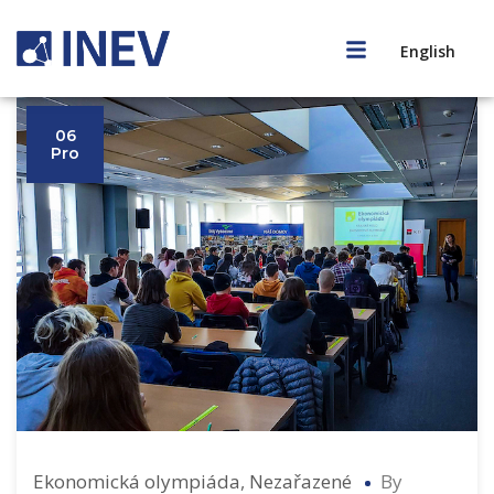
English
06
Pro
Ekonomická olympiáda
,
Nezařazené
By