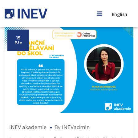
English
15
15
Bře
Bře
INEV akademie
By
INEVadmin