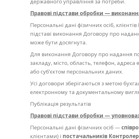
державного управління за потреби.
Правові підстави обробки — виконанн
Персональні дані фізичних осіб, клієнті
підставі виконання Договору про надання
може бути досягнута.
Для виконання Договору про надання пос
закладу, місто, область, телефон, адреса
або суб’єктом персональних даних.
Усі договори зберігаються з метою бухг
електронному та документальному вигля
Публікація результатів
Правові підстави обробки — уповнов
Персональні дані фізичних осіб —
співро
клієнтами) і
постачальників Контролер