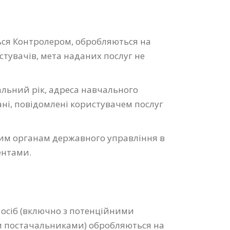
ься Контролером, обробляються на
стувачів, мета наданих послуг не
альний рік, адреса навчального
дані, повідомлені користувачем послуг
дним органам державного управління в
ентами.
 осіб (включно з потенційними
ми постачальниками) обробляються на