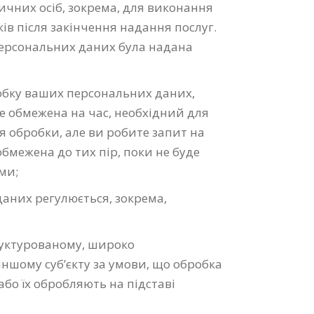
ичних осіб, зокрема, для виконання
ків після закінчення надання послуг.
 персональних даних була надана
обку ваших персональних даних,
де обмежена на час, необхідний для
я обробки, але ви робите запит на
бмежена до тих пір, поки не буде
ми;
аних регулюється, зокрема,
руктурованому, широко
ншому суб’єкту за умови, що обробка
бо їх обробляють на підставі