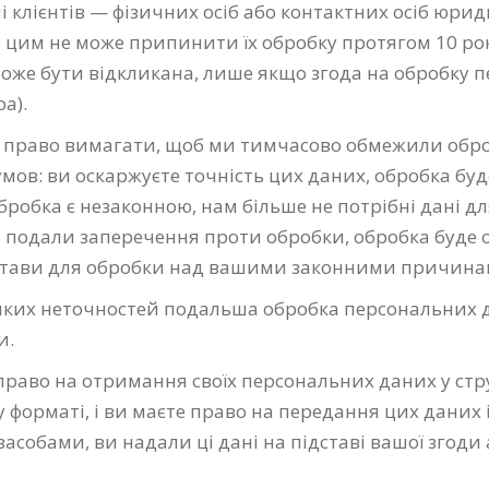
 клієнтів — фізичних осіб або контактних осіб юрид
у з цим не може припинити їх обробку протягом 10 ро
 може бути відкликана, лише якщо згода на обробку
а).
е право вимагати, щоб ми тимчасово обмежили обр
мов: ви оскаржуєте точність цих даних, обробка бу
бробка є незаконною, нам більше не потрібні дані дл
и подали заперечення проти обробки, обробка буде о
дстави для обробки над вашими законними причина
яких неточностей подальша обробка персональних д
и.
право на отримання своїх персональних даних у ст
рматі, і ви маєте право на передання цих даних і
обами, ви надали ці дані на підставі вашої згоди а