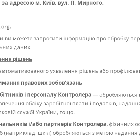
за адресою м. Київ, вул. П. Мирного,
.org
.
 ви можете запросити інформацію про обробку пер
ьних даних.
ення рішень
автоматизованого ухвалення рішень або профілюван
имання правових зобов’язань
обітників і персоналу Контролера
— обробляються н
зпечення обліку заробітної плати і податків, надан
ковій службі України, тощо.
чальників і/або партнерів Контролера
, фізичних о
іб (наприклад, шкіл) обробляються з метою надання