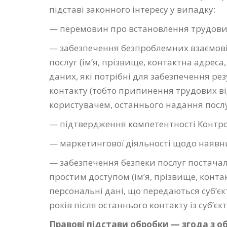
підставі законного інтересу у випадку:
— перемовин про встановлення трудови
— забезпечення безпроблемних взаємові
послуг (ім’я, прізвище, контактна адреса
даних, які потрібні для забезпечення ре
контакту (тобто припинення трудових ві
користувачем, останнього надання послуг
— підтвердження компетентності Контрол
— маркетингової діяльності щодо наявн
— забезпечення безпеки послуг постачал
простим доступом (ім’я, прізвище, конта
персональні дані, що передаються суб’єк
років після останнього контакту із суб’єк
Правові підстави обробки — згода з 