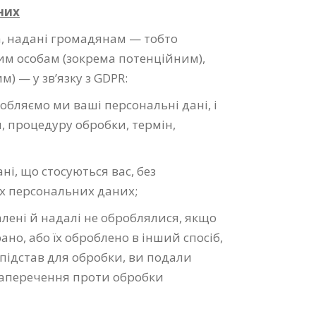
них
а, надані громадянам — тобто
им особам (зокрема потенційним),
 — у зв’язку з GDPR:
бляємо ми ваші персональні дані, і
и, процедуру обробки, термін,
і, що стосуються вас, без
х персональних даних;
лені й надалі не оброблялися, якщо
рано, або їх оброблено в інший спосіб,
 підстав для обробки, ви подали
заперечення проти обробки