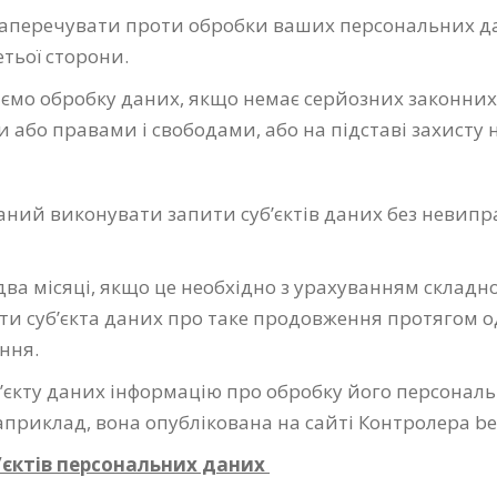
заперечувати проти обробки ваших персональних д
ретьої сторони.
мо обробку даних, якщо немає серйозних законних п
або правами і свободами, або на підставі захисту
аний виконувати запити суб’єктів даних без невипр
а місяці, якщо це необхідно з урахуванням складнос
ти суб’єкта даних про таке продовження протягом о
ння.
’єкту даних інформацію про обробку його персональн
приклад, вона опублікована на сайті Контролера ben
б’єктів персональних даних