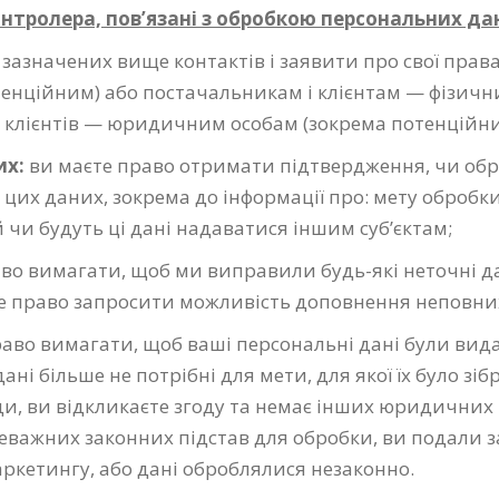
Контролера, пов’язані з обробкою персональних да
 зазначених вище контактів і заявити про свої прав
тенційним) або постачальникам і клієнтам — фізичн
 клієнтів — юридичним особам (зокрема потенційним)
их:
ви маєте право отримати підтвердження, чи обро
о цих даних, зокрема до інформації про: мету обробк
й чи будуть ці дані надаватися іншим суб’єктам;
во вимагати, щоб ми виправили будь-які неточні дан
е право запросити можливість доповнення неповни
раво вимагати, щоб ваші персональні дані були вида
ні більше не потрібні для мети, для якої їх було зіб
ди, ви відкликаєте згоду та немає інших юридичних
еважних законних підстав для обробки, ви подали 
ркетингу, або дані оброблялися незаконно.