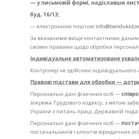
— у письмовій формі, надіславши лист 
буд. 16/13;
— електронною поштою
info@bendukidze
За вказаними вище контактними даними
своїми правами щодо обробки персонал
Індивідуальне автоматизоване ухвал
Контролер не здійснює індивідуального 
Правові підстави для обробки — дотр
Персональні дані фізичних осіб —
співр
зокрема Трудового кодексу, з метою забе
України з питань праці, Державній подат
Персональні дані фізичних осіб —
поста
постачальників і клієнтів юридичних ос