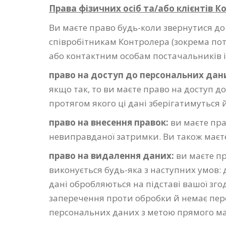
Права фізичних осіб та/або клієнтів 
Ви маєте право будь-коли звернутися до
співробітникам Контролера (зокрема по
або контактним особам постачальників і
п
раво на доступ до персональних дан
якщо так, то ви маєте право на доступ д
протягом якого ці дані зберігатимуться 
п
раво на внесення правок:
ви маєте пра
невиправданої затримки. Ви також маєт
п
раво на видалення даних:
ви маєте п
виконується будь-яка з наступних умов: да
дані обробляються на підставі вашої зго
заперечення проти обробки й немає пер
персональних даних з метою прямого ма