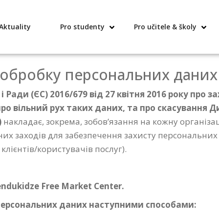
Aktuality
Pro studenty
Pro učitele & školy
 обробку персональних даних 
ади (ЄС) 2016/679 від 27 квітня 2016 року про зах
о вільний рух таких даних, та про скасування Д
)
накладає, зокрема, зобов’язання на кожну організац
них заходів для забезпечення захисту персональних 
 клієнтів/користувачів послуг).
dukidze Free Market Center.
 персональних даних наступними способами: