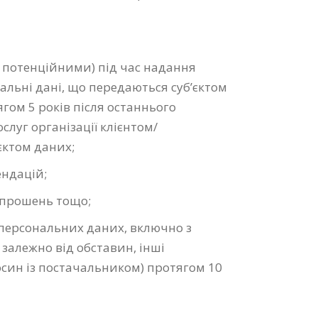
 потенційними) під час надання
нальні дані, що передаються суб’єктом
гом 5 років після останнього
луг організації клієнтом/
єктом даних;
ендацій;
апрошень тощо;
 персональних даних, включно з
 залежно від обставин, інші
осин із постачальником) протягом 10