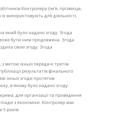
робітників Контролера (ім’я, прізвище,
 їх використовують для діяльності,
на який було надано згоду. Згода
 може бути ним продовжена. Згода
рдила свою згоду. Згода
 з метою їхньої передачі третім
ублікації результатів фінального
ві їхньої згоди протягом
ку, в якому було надано згоду.
окрема, для організації та проведення
піади з економіки. Контролер має
 5 років.