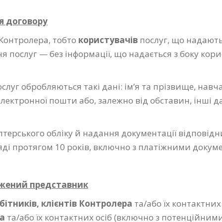
я договору
в Контролера, тобто
користувачів
послуг, що надают
 послуг — без інформації, що надається з боку кори
луг обробляються такі дані: ім’я та прізвище, навч
 електронної пошти або, залежно від обставин, інші 
алтерського обліку й надання документації відпові
ді протягом 10 років, включно з платіжними докум
ажений представник
бітників, клієнтів Контролера
та/або їх контактних
а
та/або їх контактних осіб (включно з потенційни