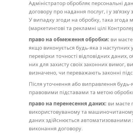
Адміністратор обробляє персональні дані
договору про надання послуг, і у зв’язк
У випадку згоди на обробку, така згода
(маркетингові та рекламні цілі Контролер
право на обмеження обробки:
ви маєт
якщо виконується будь-яка з наступних у
перевірки точності відповідних даних, о
них для захисту своїх законних вимог, в
визначено, чи переважають законні пі
Після уточнення або виправлення будь-
правовими підставами та метою обробк
право на перенесення даних:
ви маєте 
використовуваному та машиночитаному фо
даних здійснюється автоматизованими зас
виконання договору.