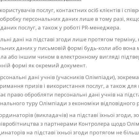
користувачів послуг, контактних осіб клієнтів і спів
 обробку персональних даних лише в тому разі, якщо
аданих послуг, а також у роботі PR-менеджера.
ні дані на підставі згоди лише протягом терміну, 
льних даних у письмовій формі будь-коли або вона
ла або іншим чином в електронному вигляді підтве
нній формі як окремий документ.
сональні дані учнів (учасників Олімпіади), зокрема,
имання призів і використання послуг, а також для п
ає право обробляти персональні дані учнів на підста
ального туру Олімпіади з економіки відповідного ро
рдинаторів (викладачів) на підставі їхньої згоди, з
півробітництва з партнерами Контролера щодо Олім
наторів на підставі їхньої згоди протягом не більше