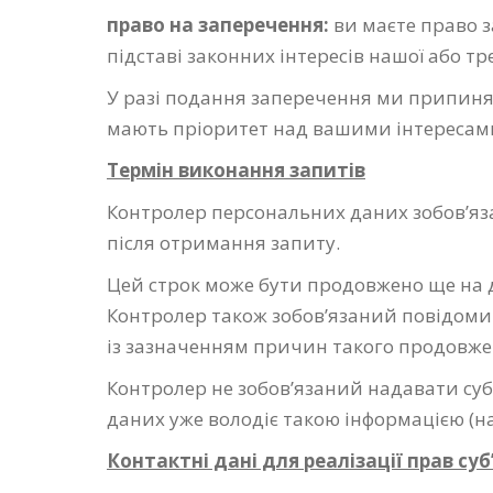
п
раво на заперечення:
ви маєте право 
підставі законних інтересів нашої або т
У разі подання заперечення ми припиняє
мають пріоритет над вашими інтересами 
Термін виконання запитів
Контролер персональних даних зобов’яз
після отримання запиту.
Цей строк може бути продовжено ще на дв
Контролер також зобов’язаний повідоми
із зазначенням причин такого продовже
Контролер не зобов’язаний надавати суб
даних уже володіє такою інформацією (на
Контактні дані для реалізації прав су