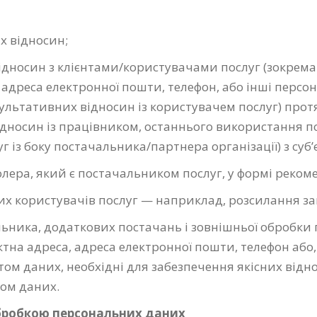
х відносин;
дносин з клієнтами/користувачами послуг (зокрема
, адреса електронної пошти, телефон, або інші персо
зультативних відносин із користувачем послуг) протя
дносин із працівником, останнього використання пос
 із боку постачальника/партнера організації) з суб’
ера, який є постачальником послуг, у формі реком
их користувачів послуг — наприклад, розсилання з
ьника, додаткових постачань і зовнішньої обробки
ктна адреса, адреса електронної пошти, телефон або,
том даних, необхідні для забезпечення якісних відн
том даних.
обробкою персональних даних