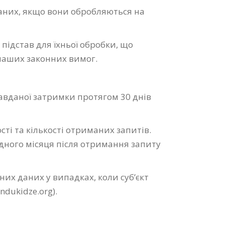
аних, якщо вони обробляються на
ідстав для їхньої обробки, що
 наших законних вимог.
авданої затримки протягом 30 днів
ті та кількості отриманих запитів.
дного місяця після отримання запиту
их даних у випадках, коли суб’єкт
dukidze.org).